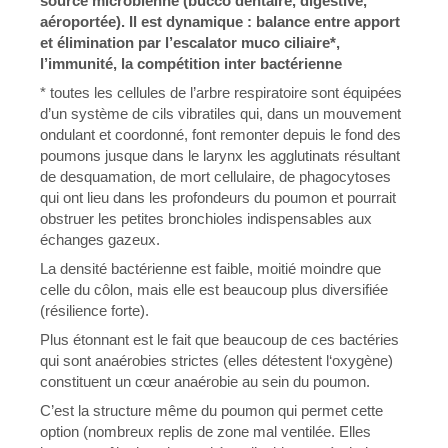
source microbienne (bucco dentaire, digestive,
aéroportée). Il est dynamique : balance entre apport
et élimination par l’escalator muco ciliaire*,
l’immunité, la compétition inter bactérienne
* toutes les cellules de l’arbre respiratoire sont équipées
d’un système de cils vibratiles qui, dans un mouvement
ondulant et coordonné, font remonter depuis le fond des
poumons jusque dans le larynx les agglutinats résultant
de desquamation, de mort cellulaire, de phagocytoses
qui ont lieu dans les profondeurs du poumon et pourrait
obstruer les petites bronchioles indispensables aux
échanges gazeux.
La densité bactérienne est faible, moitié moindre que
celle du côlon, mais elle est beaucoup plus diversifiée
(résilience forte).
Plus étonnant est le fait que beaucoup de ces bactéries
qui sont anaérobies strictes (elles détestent l‘oxygène)
constituent un cœur anaérobie au sein du poumon.
C’est la structure même du poumon qui permet cette
option (nombreux replis de zone mal ventilée. Elles