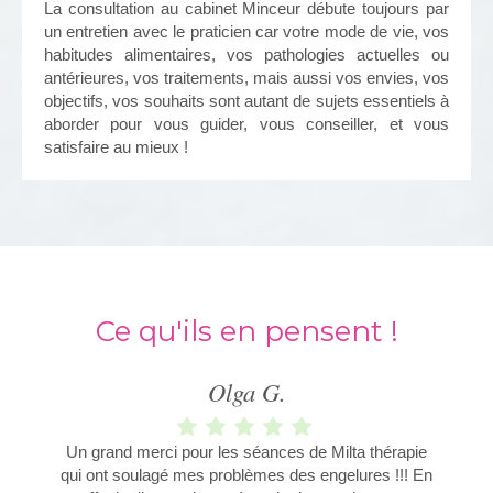
La consultation au cabinet Minceur débute toujours par
un entretien avec le praticien car votre mode de vie, vos
habitudes alimentaires, vos pathologies actuelles ou
antérieures, vos traitements, mais aussi vos envies, vos
objectifs, vos souhaits sont autant de sujets essentiels à
aborder pour vous guider, vous conseiller, et vous
satisfaire au mieux !
Ce qu'ils en pensent !
Par Rimma
Catherine
Céline K.
Olga G.
JD
J'ai eu l'opportunité (on pourrait également dire de la
Très bon accueil, très professionnel, merci pour vos
Ne pas hésiter à franchir la porte de MC MINCEUR
C’est formidable! MILTA thérapie pour consolidation
Un grand merci pour les séances de Milta thérapie
qui ont soulagé mes problèmes des engelures !!! En
chance) d'avoir croisé le chemin d'Olga ! Mais
d’osseuse , suite mes multiples fractures de
précieux conseils