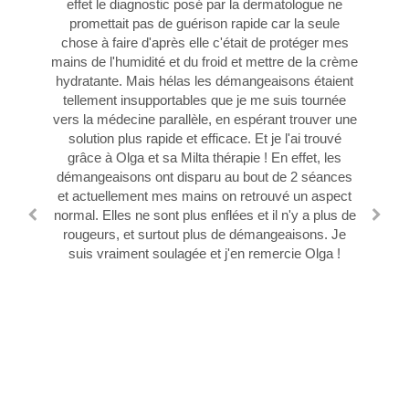
quelle femme exceptionnelle ! Un véritable puits de
pognée et mon ostéoporose vous m’avez proposé
effet le diagnostic posé par la dermatologue ne
connaissances intarissable ! Elle a réponse à toutes
d’essayé cette ensemble de thérapie magnétique
promettait pas de guérison rapide car la seule
les questions et connait ses sujets sur le bout des
,infrarouge et et laser en même séance de même
chose à faire d'après elle c'était de protéger mes
mains de l'humidité et du froid et mettre de la crème
doigts. Mais, surtout, elle est passionnée par ce
appareil . Comme je vous fait beaucoup de
confiance pour vos conseils et des soins efficaces
hydratante. Mais hélas les démangeaisons étaient
qu'elle fait et ca se sent les premières minutes de
j’ai pris la décision de les suivre ,même si j’ai pensé
discussion. Avec Olga, vous êtes entre de bonnes
tellement insupportables que je me suis tournée
vers la médecine parallèle, en espérant trouver une
que je ne croix pas trop suite à mes problèmes
mains et vous pouvez entièrement lui faire
d’ostéoporose ,mais vous m’avez parlé de résultats
confiance ! Donc n'hésitez plus et foncez, vous ne
solution plus rapide et efficace. Et je l'ai trouvé
grâce à Olga et sa Milta thérapie ! En effet, les
impressionnants sur vos patients , les
le regretterez pas !
démangeaisons ont disparu au bout de 2 séances
consolidations d’osseuses et dentaire visiblement
efficace , et je suis tellement heureuse d’avoir vous
et actuellement mes mains on retrouvé un aspect
normal. Elles ne sont plus enflées et il n'y a plus de
écouté . dans un mois et demie et seulement 7
rougeurs, et surtout plus de démangeaisons. Je
séances ,j’ai eu la consolidation suffisante pour
enlever le système de fixation métallique , malgré
suis vraiment soulagée et j'en remercie Olga !
de doute de mon chirurgien pour mon cas et mes
problèmes, et de probable nécessité de mettre une
plaque ou même de la greffe ,quel soulagement ...
de plus le fonctionnement à commencé revenir des
le 1séance et la sensation de la légèreté , aussi
,pour ce moment je suis encore avec une attelle et
c’est bien normale , mais la main fonctionne je peut
même tenir des objets , c’est vraiment