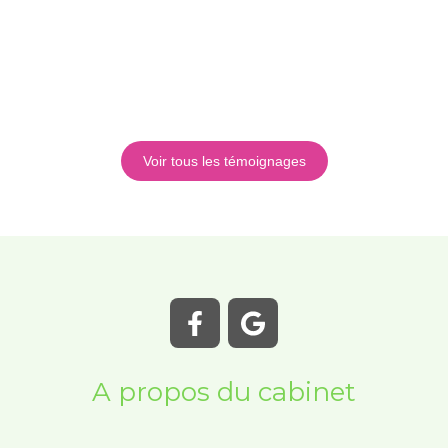
impressionnant et efficace , comme c’est ma 4ème
fracture je sais de quoi je parle ... je vous remercie
Olga infiniment et énormément ,je vous souhaite
encore plus de succès pour d’autres patients et vos
methodes efficaces Bien cordialement
Voir tous les témoignages
A propos du cabinet