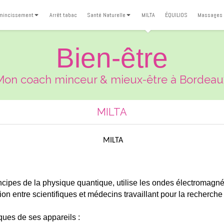
mincissement
Arrêt tabac
Santé Naturelle
MILTA
ÉQUILIOS
Massages
Bien-être
Mon coach minceur & mieux-être à Bordeau
MILTA
MILTA
ipes de la physique quantique, utilise les ondes électromagnét
ation entre scientifiques et médecins travaillant pour la recherc
ques de ses appareils :