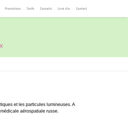
Promotions
Tarifs
Conseils
Livre d'or
Contact
x
iques et les particules lumineuses. A
he médicale aérospatiale russe.